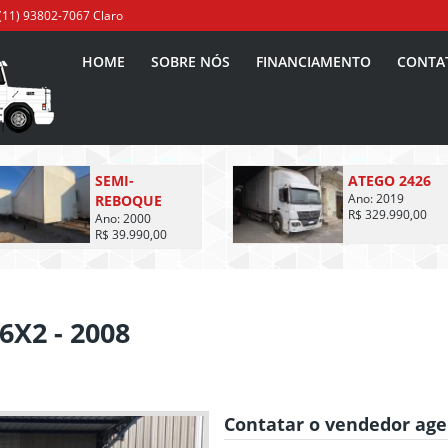
(11) 93802-7067 Claro
HOME
SOBRE NÓS
FINANCIAMENTO
CONTA
SEMI-
ATEGO 2426
REBOQUE
Ano: 2019
R$ 329.990,00
Ano: 2000
R$ 39.990,00
6X2 - 2008
Contatar o vendedor ag