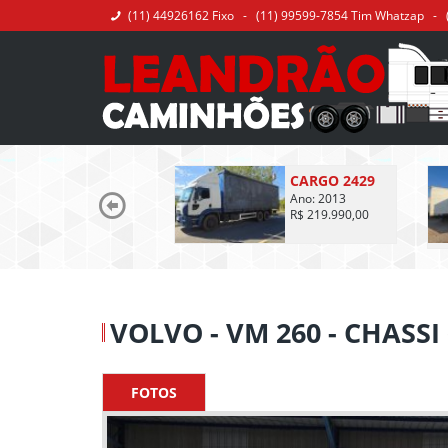
(11) 44926162 Fixo - (11) 99599-7854 Tim Whatzap - 
CARGO 2429
Ano: 2013
R$ 219.990,00
VOLVO - VM 260 - CHASSI 
FOTOS