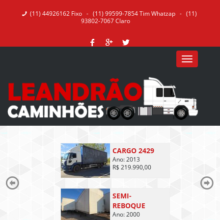
(11) 44926162 Fixo - (11) 99599-7854 Tim Whatzap - (11)
93802-7067 Claro
CARGO 2429
Ano: 2013
R$ 219.990,00
SEMI-
REBOQUE
Ano: 2000