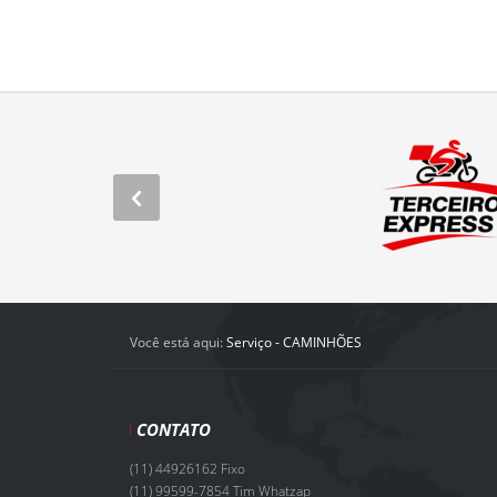
Você está aqui:
Serviço - CAMINHÕES
CONTATO
(11) 44926162 Fixo
(11) 99599-7854 Tim Whatzap