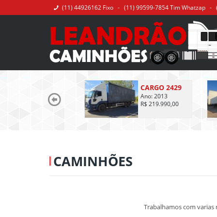
(11) 44926162 Fixo - (11) 99599-7854 Tim Whatzap - 
CARGO 2429
Ano: 2013
R$ 219.990,00
CAMINHÕES
Trabalhamos com varias 