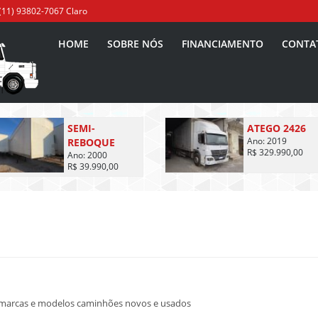
(11) 93802-7067 Claro
HOME
SOBRE NÓS
FINANCIAMENTO
CONTA
SEMI-
ATEGO 2426
REBOQUE
Ano: 2019
R$ 329.990,00
Ano: 2000
R$ 39.990,00
marcas e modelos caminhões novos e usados