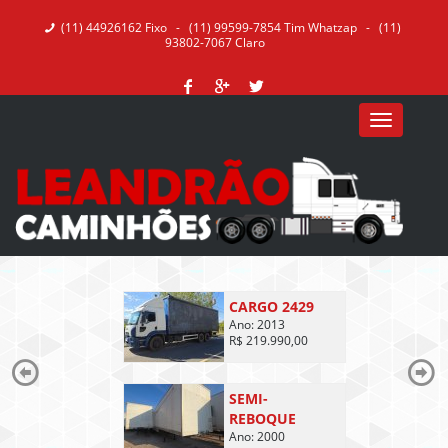
(11) 44926162 Fixo - (11) 99599-7854 Tim Whatzap - (11)
93802-7067 Claro
CARGO 2429
Ano: 2013
R$ 219.990,00
SEMI-
REBOQUE
Ano: 2000