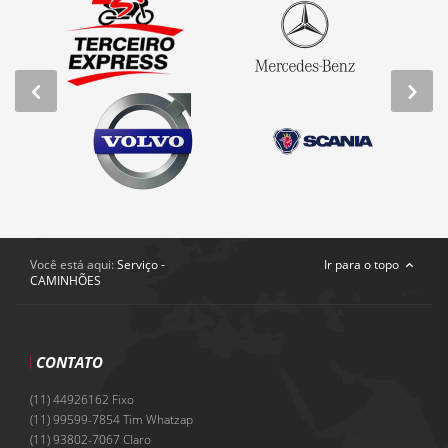
Você está aqui:
Serviço -
Ir para o topo
CAMINHÕES
CONTATO
(11) 44926162 Fixo
(11) 99599-7854 Tim Whatzap
(11) 93802-7067 Claro