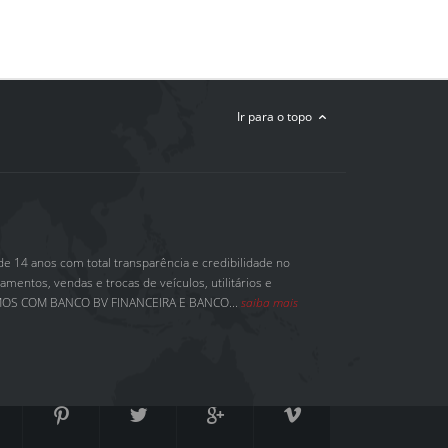
Ir para o topo
e 14 anos com total transparência e credibilidade no
mentos, vendas e trocas de veículos, utilitários e
OS COM BANCO BV FINANCEIRA E BANCO...
saiba mais