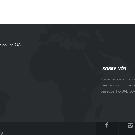
p
on line
243
SOBRE NÓS
Trabalhamos a mais d
mercado com financia
pesados.TRABALHAM
NG