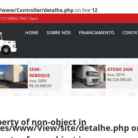
www/Controller/detalhe.php
on line
12
(11) 93802-7067 Claro
HOME
SOBRE NÓS
FINANCIAMENTO
CONTA
SEMI-
ATEGO 2426
REBOQUE
Ano: 2019
R$ 329.990,00
Ano: 2000
R$ 39.990,00
perty of non-object in
es/www/View/site/detalhe.php
o