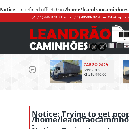
Notice
: Undefined offset: 0 in
/home/leandraocaminhoes/
(11) 44926162 Fixo - (11) 99599-7854 Tim Whatzap - 
CARGO 2429
Ano: 2013
R$ 219.990,00
Notice
: Trying to get pro
/home/leandraocaminho
-