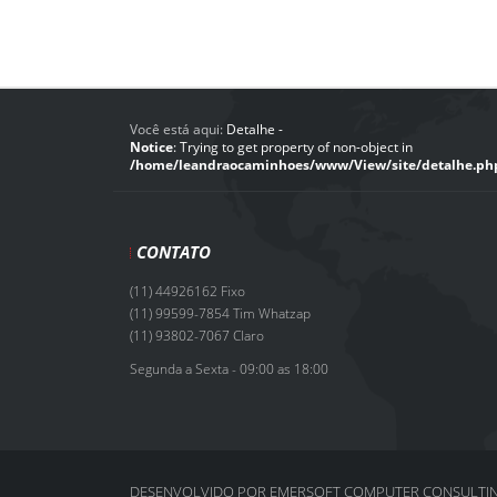
Você está aqui:
Detalhe -
Notice
: Trying to get property of non-object in
/home/leandraocaminhoes/www/View/site/detalhe.ph
CONTATO
(11) 44926162 Fixo
(11) 99599-7854 Tim Whatzap
(11) 93802-7067 Claro
Segunda a Sexta - 09:00 as 18:00
DESENVOLVIDO POR EMERSOFT COMPUTER CONSULTI