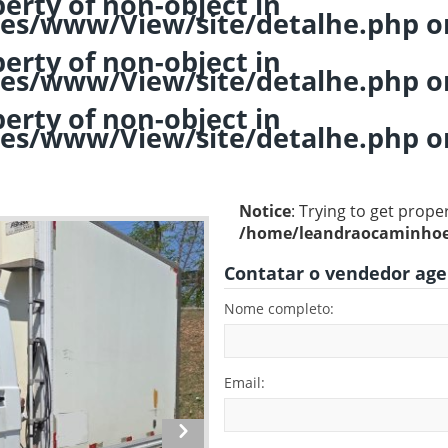
perty of non-object in
es/www/View/site/detalhe.php
o
perty of non-object in
es/www/View/site/detalhe.php
o
perty of non-object in
es/www/View/site/detalhe.php
o
Notice
: Trying to get prope
/home/leandraocaminhoe
Contatar o vendedor ag
Nome completo:
Email: