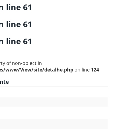
n line
61
n line
61
n line
61
rty of non-object in
s/www/View/site/detalhe.php
on line
124
ente