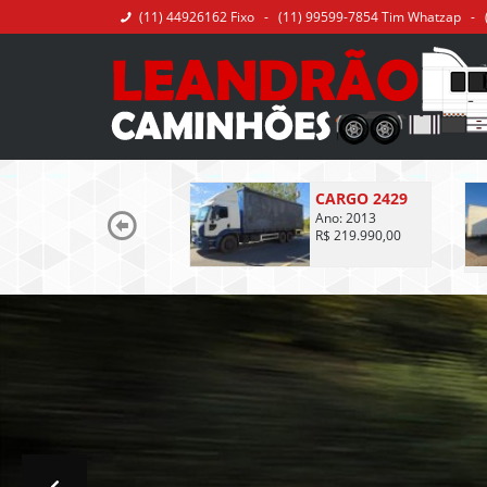
(11) 44926162 Fixo - (11) 99599-7854 Tim Whatzap - 
CARGO 2429
Ano: 2013
R$ 219.990,00