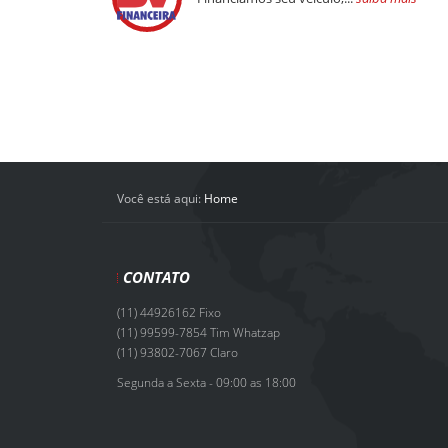
Você está aqui:
Home
CONTATO
(11) 44926162 Fixo
(11) 99599-7854 Tim Whatzap
(11) 93802-7067 Claro
Segunda a Sexta - 09:00 as 18:00