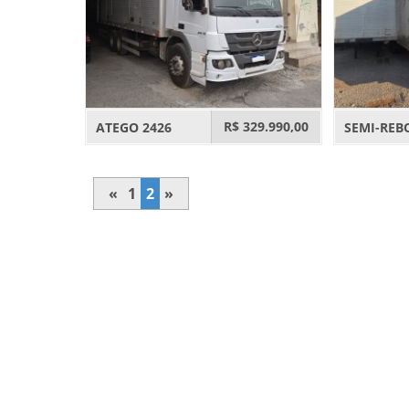
R$ 329.990,00
ATEGO 2426
SEMI-REB
«
1
2
»