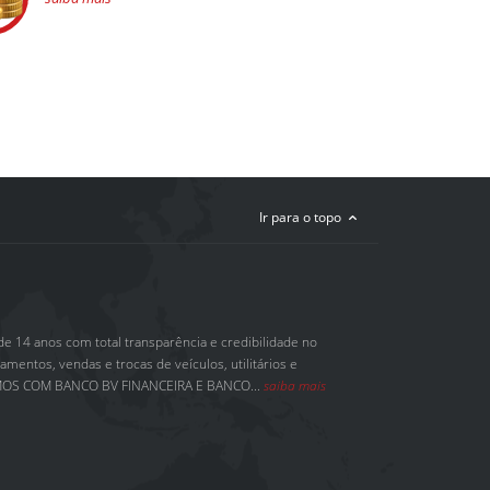
Ir para o topo
e 14 anos com total transparência e credibilidade no
mentos, vendas e trocas de veículos, utilitários e
OS COM BANCO BV FINANCEIRA E BANCO...
saiba mais