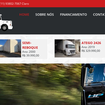
(11) 93802-7067 Claro
HOME
SOBRE NÓS
FINANCIAMENTO
CONTA
SEMI-
ATEGO 2426
REBOQUE
Ano: 2019
R$ 329.990,00
Ano: 2000
R$ 39.990,00