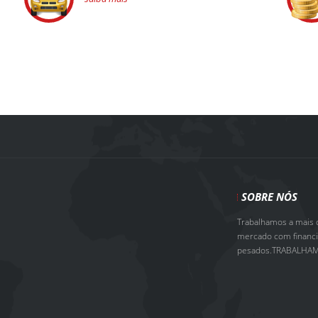
SOBRE NÓS
Trabalhamos a mais d
mercado com financia
pesados.TRABALHAM